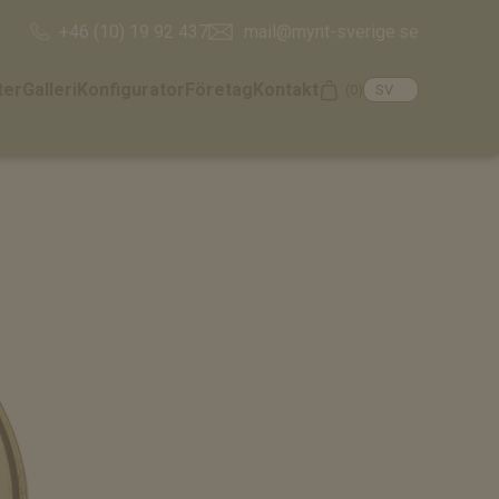
mail@mynt-sverige.se
+46 (10) 19 92 437
ter
Galleri
Konfigurator
Företag
Kontakt
(0)
Cart