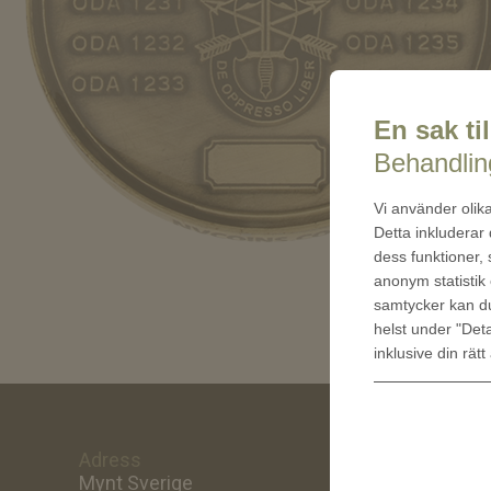
En sak til
Behandling
Vi använder olika
Detta inkluderar
dess funktioner,
anonym statistik 
samtycker kan 
helst under "Deta
inklusive din rätt
Adress
Om oss
Mynt Sverige