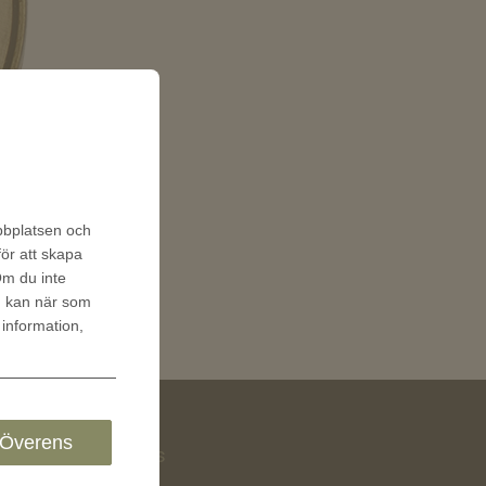
ebbplatsen och
för att skapa
 Om du inte
u kan när som
 information,
Överens
Följ oss