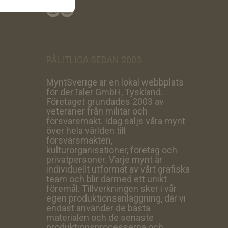
PÅLITLIGA SEDAN 2003
MyntSverige är en lokal webbplats
för derTaler GmbH, Tyskland.
Företaget grundades 2003 av
veteraner från militär och
försvarsmakt. Idag säljs våra mynt
över hela världen till
försvarsmakten,
kulturorganisationer, företag och
privatpersoner. Varje mynt är
individuellt utformat av vårt grafiska
team och blir därmed ett unikt
föremål. Tillverkningen sker i vår
egen produktionsanläggning, där vi
endast använder de bästa
materialen och de senaste
produktionsprocesserna och