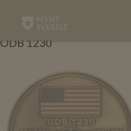
mynt-
sverige.se
ODB 1230