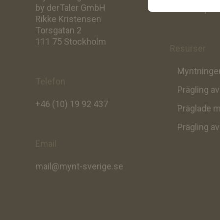
by derTaler GmbH
Att skapa d
Rikke Kristensen
Torsgatan 2
111 75 Stockholm
Resurser
Myntningen
Telefon
Prägling a
+46 (10) 19 92 437
Präglade m
Prägling a
Email
mail@mynt-sverige.se