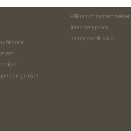
itt mynt
Kontakt
Villkor och bestämmelser
Integritetspolicy
Samtycke till kakor
s historia
v mynt
edaljer
v personliga mynt