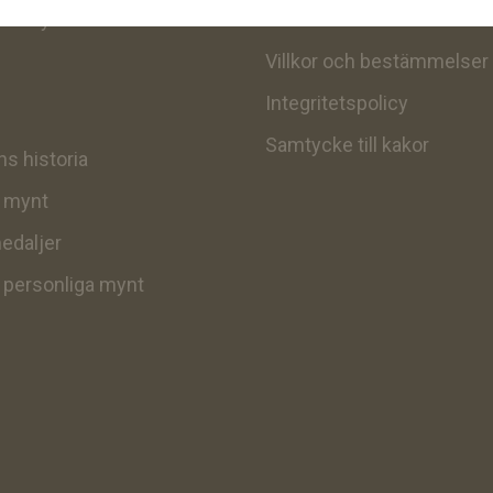
itt mynt
Kontakt
Villkor och bestämmelser
Integritetspolicy
Samtycke till kakor
s historia
v mynt
edaljer
v personliga mynt