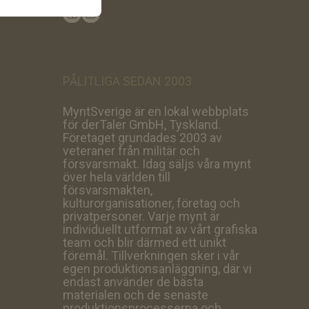
PÅLITLIGA SEDAN 2003
MyntSverige är en lokal webbplats
för derTaler GmbH, Tyskland.
Företaget grundades 2003 av
veteraner från militär och
försvarsmakt. Idag säljs våra mynt
över hela världen till
försvarsmakten,
kulturorganisationer, företag och
privatpersoner. Varje mynt är
individuellt utformat av vårt grafiska
team och blir därmed ett unikt
föremål. Tillverkningen sker i vår
egen produktionsanläggning, där vi
endast använder de bästa
materialen och de senaste
produktionsprocesserna och