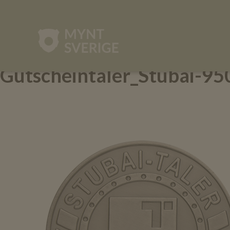
mynt-
sverige.se
Gutscheintaler_Stubai-95