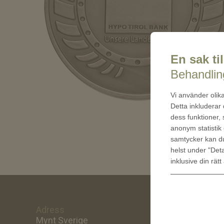
En sak til
Behandling
Vi använder olika
Detta inkluderar
dess funktioner,
anonym statistik 
samtycker kan 
helst under "Deta
inklusive din rätt
Adress
Om oss
Mynt Sverige