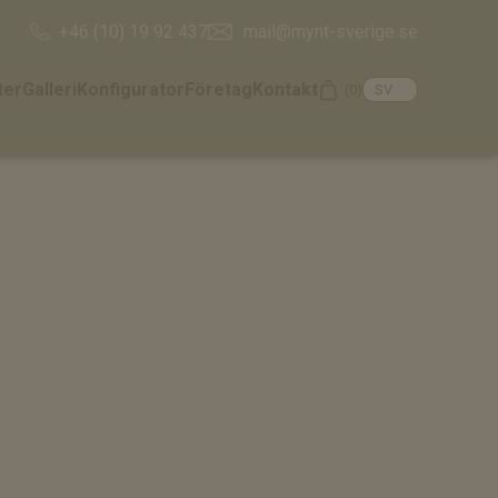
mail@mynt-sverige.se
+46 (10) 19 92 437
ter
Galleri
Konfigurator
Företag
Kontakt
(0)
Cart