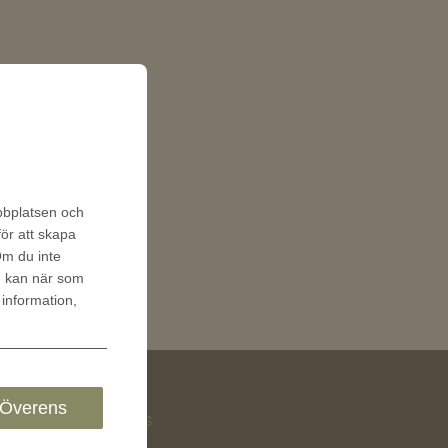
ebbplatsen och
för att skapa
 Om du inte
u kan när som
 information,
Överens
Följ oss