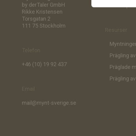
by derTaler GmbH
Att skapa d
Rikke Kristensen
Torsgatan 2
111 75 Stockholm
Resurser
Myntningen
Telefon
Prägling a
+46 (10) 19 92 437
Präglade m
Prägling a
Email
mail@mynt-sverige.se