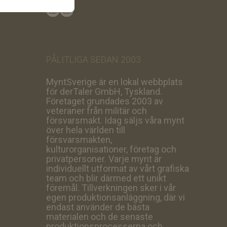
PÅLITLIGA SEDAN 2003
MyntSverige är en lokal webbplats
för derTaler GmbH, Tyskland.
Företaget grundades 2003 av
veteraner från militär och
försvarsmakt. Idag säljs våra mynt
över hela världen till
försvarsmakten,
kulturorganisationer, företag och
privatpersoner. Varje mynt är
individuellt utformat av vårt grafiska
team och blir därmed ett unikt
föremål. Tillverkningen sker i vår
egen produktionsanläggning, där vi
endast använder de bästa
materialen och de senaste
produktionsprocesserna och