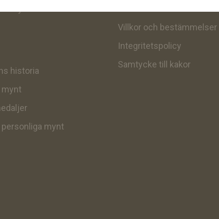
itt mynt
Kontakt
Villkor och bestämmelser
Integritetspolicy
Samtycke till kakor
s historia
v mynt
edaljer
v personliga mynt