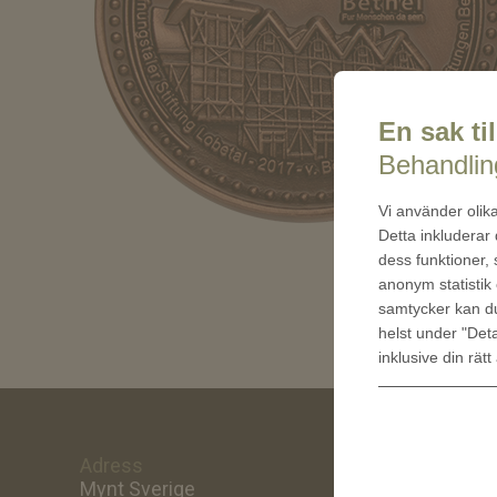
En sak til
Behandling
Vi använder olika
Detta inkluderar
dess funktioner,
anonym statistik 
samtycker kan 
helst under "Deta
inklusive din rätt
Adress
Om oss
Mynt Sverige