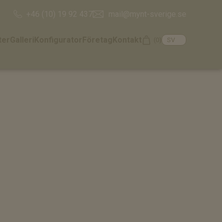
mail@mynt-sverige.se
+46 (10) 19 92 437
ter
Galleri
Konfigurator
Företag
Kontakt
(0)
Cart