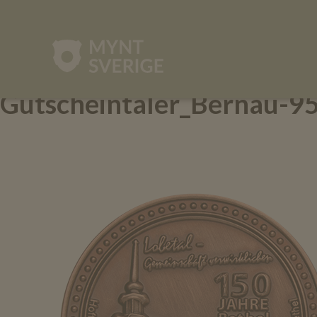
mynt-
sverige.se
Gutscheintaler_Bernau-9