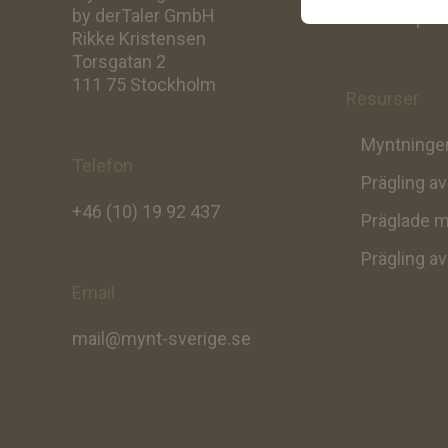
by derTaler GmbH
Att skapa d
Rikke Kristensen
Torsgatan 2
111 75 Stockholm
Resurser
Myntningen
Telefon
Prägling a
+46 (10) 19 92 437
Präglade m
Prägling a
Email
mail@mynt-sverige.se