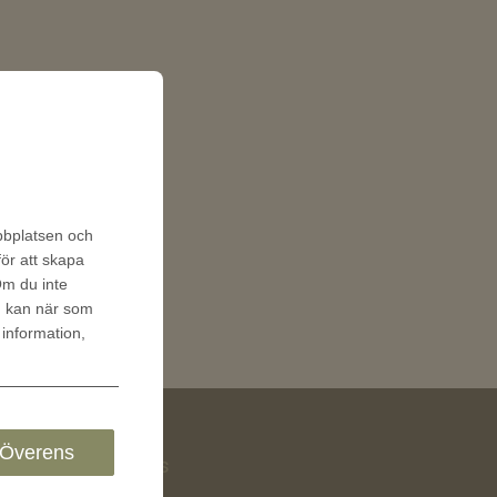
ebbplatsen och
för att skapa
 Om du inte
u kan när som
 information,
Överens
Följ oss