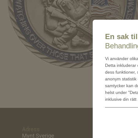
En sak til
Behandling
Vi använder olika
Detta inkluderar
dess funktioner,
anonym statistik 
samtycker kan 
helst under "Deta
inklusive din rätt
Adress
Om oss
Mynt Sverige