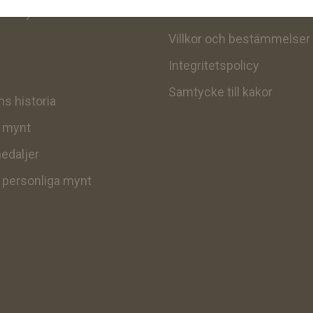
itt mynt
Kontakt
Villkor och bestämmelser
Integritetspolicy
Samtycke till kakor
s historia
v mynt
edaljer
v personliga mynt