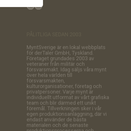
PÅLITLIGA SEDAN 2003
MyntSverige är en lokal webbplats
för derTaler GmbH, Tyskland.
Företaget grundades 2003 av
veteraner från militär och
försvarsmakt. Idag säljs våra mynt
över hela världen till
försvarsmakten,
kulturorganisationer, företag och
privatpersoner. Varje mynt är
individuellt utformat av vårt grafiska
team och blir därmed ett unikt
föremål. Tillverkningen sker i vår
egen produktionsanläggning, där vi
endast använder de bästa
materialen och de senaste
produktionsprocesserna och