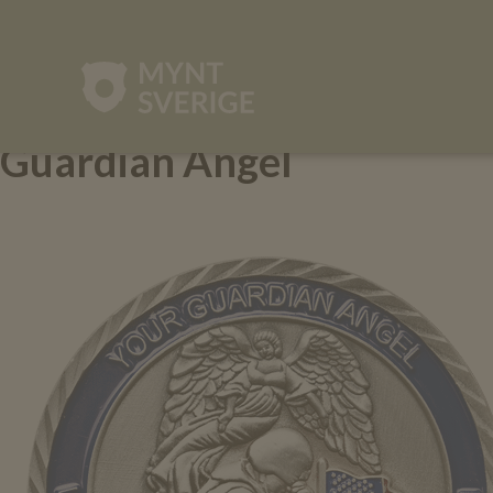
mynt-
sverige.se
Guardian Angel