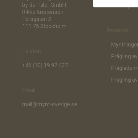
by derTaler GmbH
Att skapa d
Rikke Kristensen
Torsgatan 2
111 75 Stockholm
Resurser
Myntningen
Telefon
Prägling a
+46 (10) 19 92 437
Präglade m
Prägling a
Email
mail@mynt-sverige.se