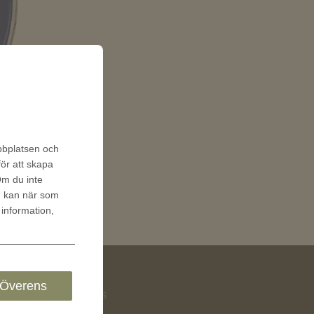
ebbplatsen och
för att skapa
 Om du inte
u kan när som
 information,
Överens
Följ oss