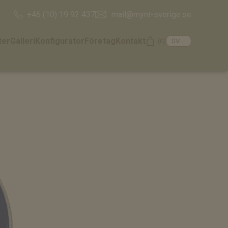
mail@mynt-sverige.se
+46 (10) 19 92 437
ter
Galleri
Konfigurator
Företag
Kontakt
(0)
Cart