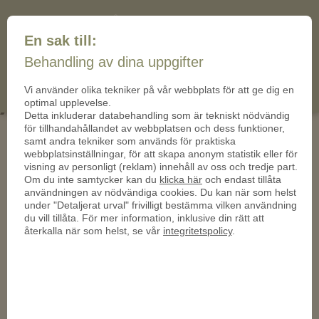
+46 (10) 19 92 437
mail@mynt-sverige.se
En sak till:
mynt-
Behandling av dina uppgifter
(0)
Cart
sverige.se
Vi använder olika tekniker på vår webbplats för att ge dig en
Adidas-950
optimal upplevelse.
Detta inkluderar databehandling som är tekniskt nödvändig
för tillhandahållandet av webbplatsen och dess funktioner,
samt andra tekniker som används för praktiska
webbplatsinställningar, för att skapa anonym statistik eller för
visning av personligt (reklam) innehåll av oss och tredje part.
Om du inte samtycker kan du
klicka här
och endast tillåta
användningen av nödvändiga cookies. Du kan när som helst
under "Detaljerat urval" frivilligt bestämma vilken användning
du vill tillåta. För mer information, inklusive din rätt att
återkalla när som helst, se vår
integritetspolicy
.