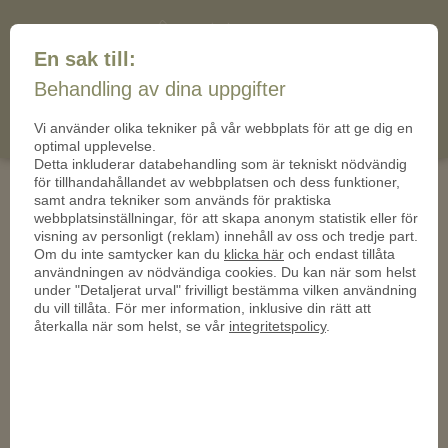
+46 (10) 19 92 437
mail@mynt-sverige.se
En sak till:
mynt-
Behandling av dina uppgifter
(0)
Cart
sverige.se
Vi använder olika tekniker på vår webbplats för att ge dig en
Blogg
optimal upplevelse.
Detta inkluderar databehandling som är tekniskt nödvändig
för tillhandahållandet av webbplatsen och dess funktioner,
samt andra tekniker som används för praktiska
Kategori
webbplatsinställningar, för att skapa anonym statistik eller för
visning av personligt (reklam) innehåll av oss och tredje part.
Om du inte samtycker kan du
klicka här
och endast tillåta
användningen av nödvändiga cookies. Du kan när som helst
under "Detaljerat urval" frivilligt bestämma vilken användning
du vill tillåta. För mer information, inklusive din rätt att
återkalla när som helst, se vår
integritetspolicy
.